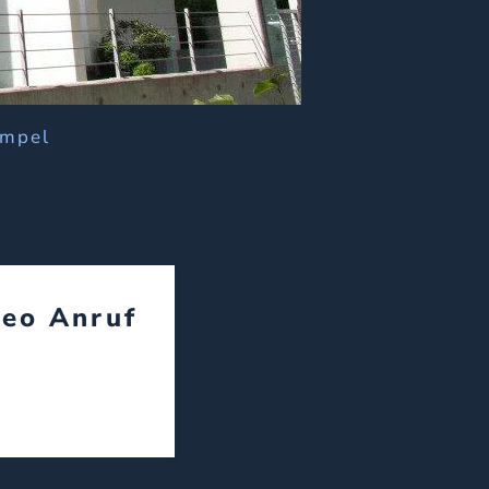
ümpel
deo Anruf